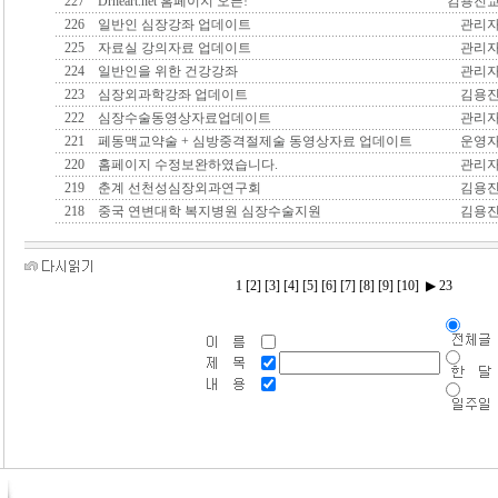
227
Drheart.net 홈페이지 오픈!
김용진
226
일반인 심장강좌 업데이트
관리
225
자료실 강의자료 업데이트
관리
224
일반인을 위한 건강강좌
관리
223
심장외과학강좌 업데이트
김용
222
심장수술동영상자료업데이트
관리
221
페동맥교약술 + 심방중격절제술 동영상자료 업데이트
운영
220
홈페이지 수정보완하였습니다.
관리
219
춘계 선천성심장외과연구회
김용
218
중국 연변대학 복지병원 심장수술지원
김용
1
[2]
[3]
[4]
[5]
[6]
[7]
[8]
[9]
[10]
▶
23