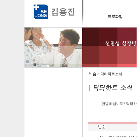
홈
>
닥터하트소식
안녕하십니까? 닥터하