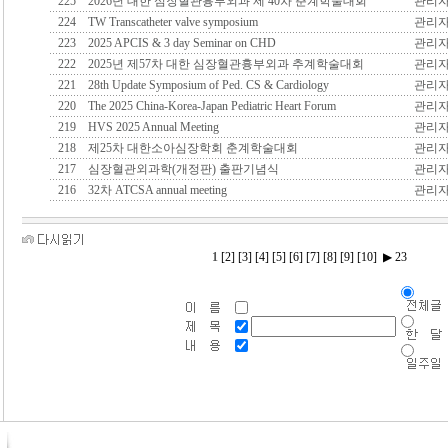
225
2026년 대한 심장혈관흉부외과 제 40차 춘계학술대회
관리
224
TW Transcatheter valve symposium
관리
223
2025 APCIS & 3 day Seminar on CHD
관리
222
2025년 제57차 대한 심장혈관흉부외과 추계학술대회
관리
221
28th Update Symposium of Ped. CS & Cardiology
관리
220
The 2025 China-Korea-Japan Pediatric Heart Forum
관리
219
HVS 2025 Annual Meeting
관리
218
제25차 대한소아심장학회 춘계학술대회
관리
217
심장혈관외과학(개정판) 출판기념식
관리
216
32차 ATCSA annual meeting
관리
1
[2]
[3]
[4]
[5]
[6]
[7]
[8]
[9]
[10]
▶
23