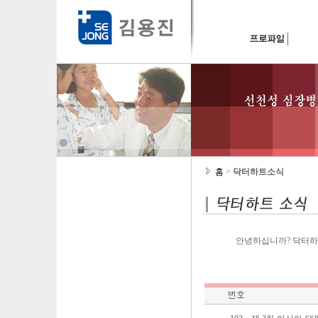
홈
>
닥터하트소식
안녕하십니까? 닥터하