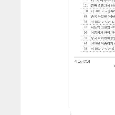
102
제 3차 아시아-
101
중국 흑룡강성 하
100
제 90차 미국흉
99
중국 하얼빈 아동
98
제 18차 아시아 
97
폐동맥 고혈압 20
96
이종장기 판막-판막도
95
중국 하어린아동
94
2009년 이종장기 Adv
93
제 19차 아시아
1