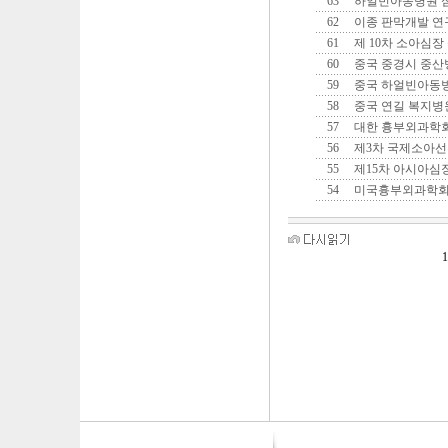
63
하얼빈아동병원 
62
이종 판막개발 
61
제 10차 소아심장
60
중국 중경시 중
59
중국 하얼빈아동
58
중국 연길 복지
57
대한 흉부외과학
56
제3차 국제소아
55
제15차 아시아심
54
미국흉부외과학회
1