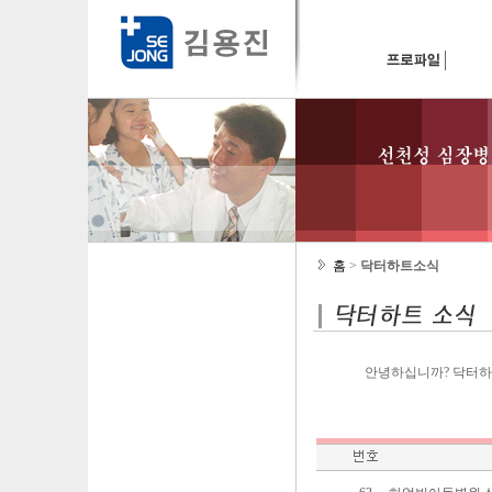
홈
>
닥터하트소식
안녕하십니까? 닥터하