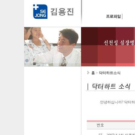
홈
>
닥터하트소식
안녕하십니까? 닥터하