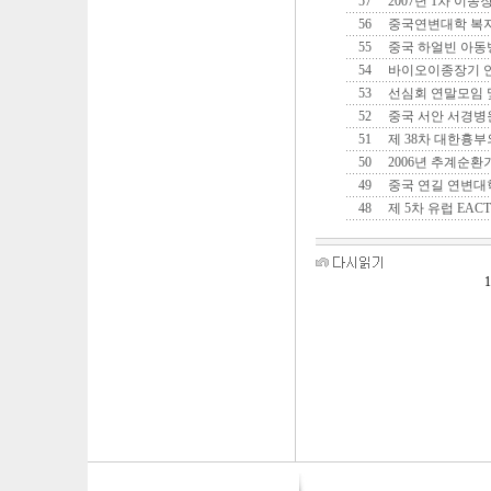
57
2007년 1차 이
56
중국연변대학 복
55
중국 하얼빈 아동
54
바이오이종장기 
53
선심회 연말모임 
52
중국 서안 서경병
51
제 38차 대한흉
50
2006년 추계순환
49
중국 연길 연변대
48
제 5차 유럽 EAC
1