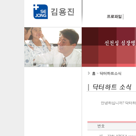
홈
>
닥터하트소식
안녕하십니까? 닥터하