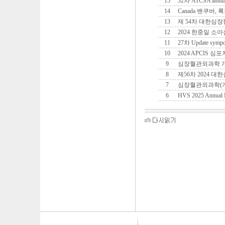
15
32차 ATCSA annual
14
Canada 밴쿠버, 
13
제 54차 대한심
12
2024 한중일 소
11
27차 Update symposi
10
2024 APCIS 
9
심장혈관외과학 
8
제56차 2024
7
심장혈관외과학(개
6
HVS 2025 Annual 