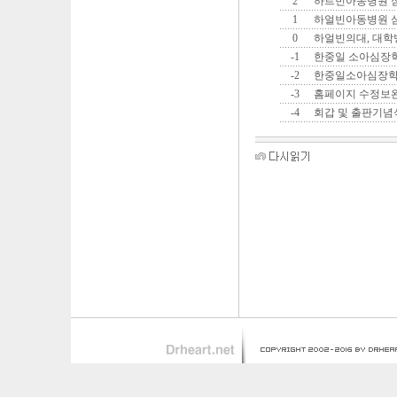
2
하르빈아동병원 
1
하얼빈아동병원 
0
하얼빈의대, 대학
-1
한중일 소아심장
-2
한중일소아심장
-3
홈페이지 수정보
-4
회갑 및 출판기념