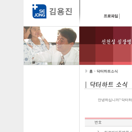
홈
>
닥터하트소식
안녕하십니까? 닥터하