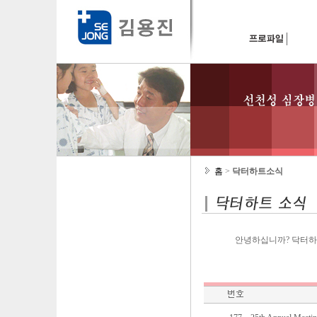
홈
>
닥터하트소식
안녕하십니까? 닥터하