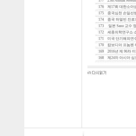
177
25th Annual Meeti
176
제17회 대한소
175
중국심천 손일선
174
중국 하얼빈 진료
173
일본 Sano 교수
172
세종의학연구소 
171
미국 단기해외연
170
캄보디아 프놈펜 
169
2016년 제 96
168
제24차 아시아 심