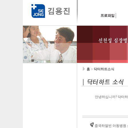
홈
>
닥터하트소식
안녕하십니까? 닥터하
중국하얼빈 아동병원