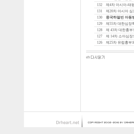
132
제4차 아시아-태
131
제20차 아시아 
130
중국하얼빈 아동
129
제55차 대한심장
128
제 43차 대한흉
127
제 14차 소아심
126
제25차 유럽흉부