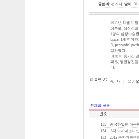
글쓴이
: 관리자
날짜
: 20
2011년 12월 
장수술, 심장정밀
4명의 심장수술환아들에
osure, 1세 여아환자
D, pericardial p
행하였다.
이 번에 동기간 
파 및 정밀검진을
다.
전체글 목록
135
중국하얼빈 아동
134
8차 아시아소아연
133
2012 순환기관