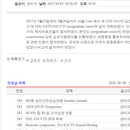
글쓴이
: 관리자
날짜
: 2017.04.03. 10:56:43
조회
: 4119
2017년 3월23일부터 3월26일까지 서울 Coex 에서 제 25차 아시
가 제 10차 AATS/ASCVTS postgraduate course와 같이 개최되었다
구자, 학자의료진들이 참석하였다. 본인도 postgraduate course의 좌장
econstruction 강좌 심포지움회의를 진행하였다. 세종병원 흉부외
와 관련 인원이 참석하였다. 국내외 사정으로 각국의 청중동원이 약
있었나 비교적 잘 마무리 되었다.
전체글 목록
2026. 08. 0
184
제2회 성인선천성심장병 Summer Summit
관리
183
2018 APCIS Symposium
관리
182
제14차 중-한-일 소아심장 포럼
관리
181
26차 ASCVTS 2018 학회
관리
180
Biotronic symposium, 31st EACTS Annual Meeting
관리