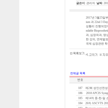
글쓴이
: 관리자
날짜
: 20
2017년 5월25일부터 5
ium 과 22nd 3 Da
성황리 진행되었다. AP
ndable Biopro
과, 심장외과, 영상
한 강의, 연제발
국제 심장관련 학
전체글 목록
187
제2회 성인선천성심장
186
2018 APCIS Symp
185
제14차 중-한-일
184
26차 ASCVTS 20