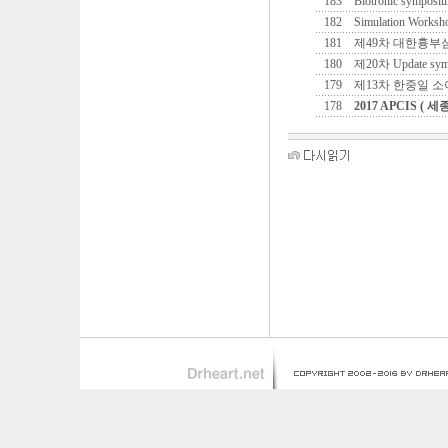
183
Biotronic symposi
182
Simulation Worksho
181
제49차 대한흉
180
제20차 Update sympos
179
제13차 한중일 
178
2017 APCIS (