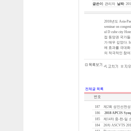
글쓴이
: 관리자
날짜
: 20
2018년도 Asia-Paci
seminar on cong
ul D cube cit
접 동양권 국가들
가 매우 깊었다. I
에 효과를 극대화
의 적극적인 참여
전체글 목록
187
제2회 성인선천성심장
186
2018 APCIS Sym
185
제14차 중-한-일
184
26차 ASCVTS 20