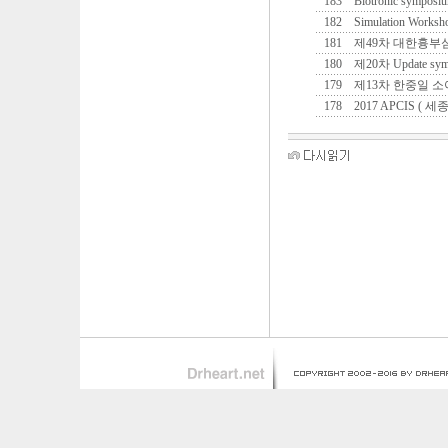
183
Biotronic symposi
182
Simulation Worksho
181
제49차 대한흉
180
제20차 Update sympos
179
제13차 한중일 
178
2017 APCIS (