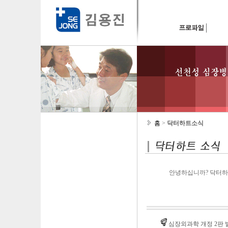
홈
>
닥터하트소식
안녕하십니까? 닥터하
심장외과학 개정 2판