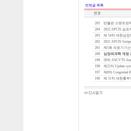
전체글 목록
205
반월판 스텐트판
204
2022 APCIS 
203
제 54차 대한심
202
2021 APCIS Sympo
201
제5회 의료기기산
200
심장외과학 개정 
199
28차 ASCVTS Annu
198
제22차 Update sym
197
제8차 Congenital He
196
제 51차 대한흉