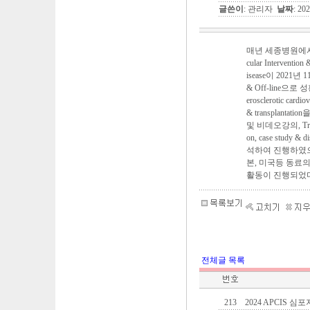
글쓴이
: 관리자
날짜
: 20
매년 세종병원에서 주최
cular Interventio
isease이 202
& Off-line으로
erosclerotic cardio
& transplan
및 비데오강의, Tricuspi
on, case stu
석하여 진행하였으
본, 미국등 동료
활동이 진행되었다
전체글 목록
213
2024 APCIS 