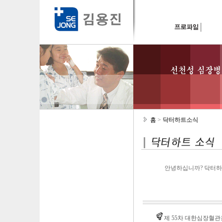
홈
>
닥터하트소식
안녕하십니까? 닥터하
제 55차 대한심장혈