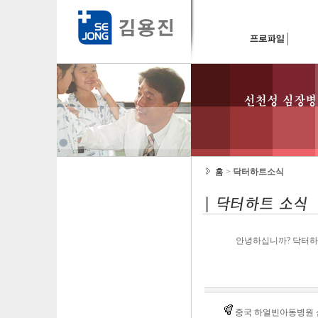
홈
>
닥터하트소식
안녕하십니까? 닥터하
중국 하얼빈아동병원