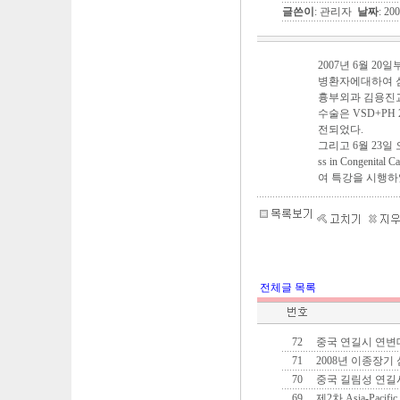
글쓴이
: 관리자
날짜
: 20
2007년 6월 2
병환자에대하여 
흉부외과 김용진교
수술은 VSD+PH
전되었다.
그리고 6월 23일
ss in Congen
여 특강을 시행하
전체글 목록
72
중국 연길시 연변
71
2008년 이종장
70
중국 길림성 연길
69
제2차 Asia-Pacific C