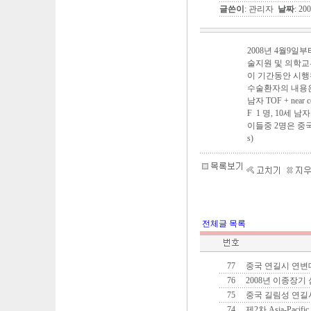
글쓴이
: 관리자
날짜
: 20
2008년 4월9
술지원 및 의학교
이 기간동안 시행
수술환자의 내용은: 3
남자 TOF + near co
F 1 명, 10세 
이들중 2명은 중국동포
s)
전체글 목록
77
중국 연길시 연변
76
2008년 이종장
75
중국 길림성 연길
74
제2차 Asia-Pacific C