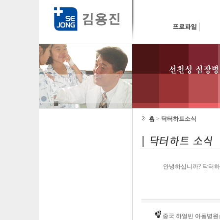
홈
>
닥터하트소식
안녕하십니까? 닥터하
중국 하얼빈 아동병