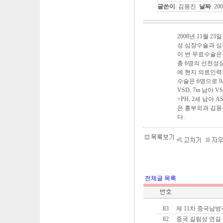
글쓴이
: 김용진
날짜
: 20
2008년 11월 
성 심장수술과 
이 번 무료수술
총 6명의 선천성
에 현지 의료인력
수술은 6명으로 9세 여
VSD, 7m 남아 VSD
+PH, 2세 남아
은 흉부외과 김용
다.
전체글 목록
83
제 11차 중국남
82
중국 길림성 연길