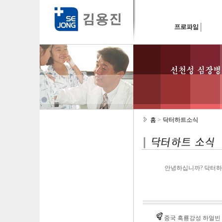
홈
>
닥터하트소식
안녕하십니까? 닥터하
중국 흑룡강성 하얼빈